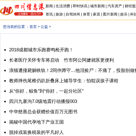
新闻
|
生活消费
|
即时快讯
|
城市新闻
|
汽车房产
|
财经股
资讯
|
旅游
|
自驾休闲
|
体育
|
家居
|
图片新闻
|
娱乐
|
科
您当前的位置 ：
首页
>
公益
>
2018成都城市乐跑赛鸣枪开跑！
长者医疗关怀专车将启动 竹市阿公阿嬷就医更便利
浪猫遭撞毙躺铁轨！2同伴蹲守…他泪捡尸：不痛了，投胎别做
教师摔伤尾椎仍趴折叠床上辅导学生：怕耽误孩子课程
从“你好，鲸鱼”到“你好，一起分社区”
四川九寨沟7.0级地震行动播报003
中华慈善总会获赠价值百万元图书
揭秘中国代孕地下产业王国
脱掉戎装换税装的平凡好人