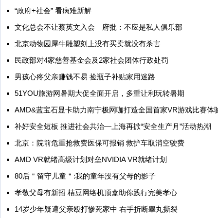
“政府+社会” 看病难新解
文化总会不让蔡英文入会 府批：不应是私人俱乐部
北京动物园犀牛雕塑刻上没有买卖就没有杀害
民政部对4家慈善基金会及2家社会团体行政处罚
男孩心疼父亲赚钱不易 捡瓶子补贴家用迷路
51YOU旅游网暑期大促全面开启，多重让利玩转暑期
AMD&蓝宝石显卡助力南宁极网咖打造全国首家VR游戏比赛体
补好安全短板 推进社会共治—上海再掀“安全生产月”活动热潮
北京：院前危重抢救费医保可报销 救护车取消空驶费
AMD VR就绪高级计划对垒NVIDIA VR就绪计划
80后＂留守儿童＂:我的童年没有父母的影子
孝敬父母有新招 桔豆网络机顶盒助你践行完美孝心
14岁少年疑遭父亲殴打惨死家中 右手折断睾丸撕裂