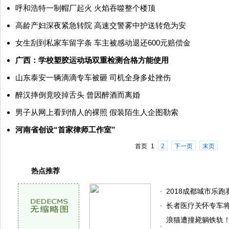
呼和浩特一制帽厂起火 火焰吞噬整个楼顶
高龄产妇深夜紧急转院 高速交警雾中护送转危为安
女生刮到私家车留字条 车主被感动退还600元赔偿金
广西：学校塑胶运动场双重检测合格方能使用
山东泰安一辆滴滴专车被砸 司机全身多处挫伤
醉汉摔倒竟咬掉舌头 曾因醉酒而离婚
男子从网上看到情人的裸照 假装陌生人企图勒索
河南省创设“首家律师工作室”
首页
1
2
下一页
末页
热点推荐
2018成都城市乐
·
长者医疗关怀专车
·
浪猫遭撞毙躺铁轨
·